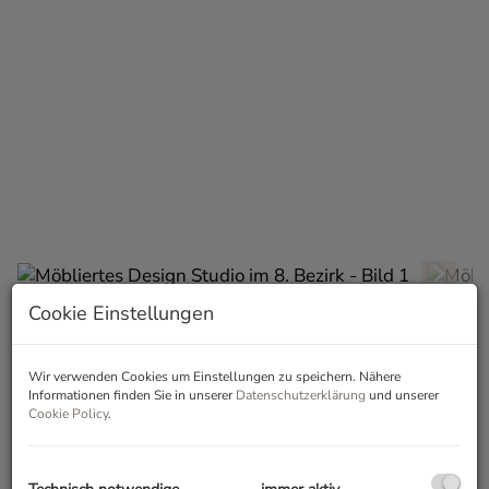
Cookie Einstellungen
Beschreibung
Wir verwenden Cookies um Einstellungen zu speichern. Nähere
Sie sind auf der Suche nach einer modernen und
Informationen finden Sie in unserer
Datenschutzerklärung
und unserer
Cookie Policy
.
vielseitig nutzbaren Immobilie in einem der
beliebtesten Bezirke Wiens? Dann haben wir genau
das Richtige für Sie! Dieses soeben sanierte und