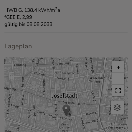
2
HWB
G, 138.4 kWh/m
a
fGEE
E, 2,99
gültig bis
08.08.2033
Lageplan
+
−