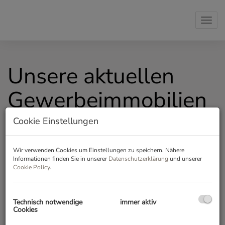
Navi
Unsere aktuellen
Gewerbeimmobilien
Cookie Einstellungen
Vermarktungsart
Alle
Miete
Wir verwenden Cookies um Einstellungen zu speichern. Nähere
Informationen finden Sie in unserer
Datenschutzerklärung
und unserer
Cookie Policy
.
Kauf
Objektart
Technisch notwendige
immer aktiv
Cookies