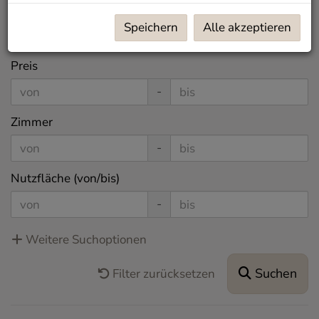
Ort
Speichern
Alle akzeptieren
Preis
-
Zimmer
-
Nutzfläche (von/bis)
-
Weitere Suchoptionen
Suchen
Filter zurücksetzen